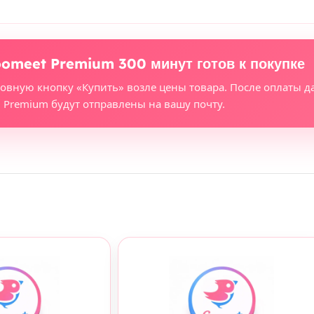
oomeet Premium 300 минут готов к покупке
новную кнопку «Купить» возле цены товара. После оплаты д
Premium будут отправлены на вашу почту.