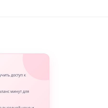
учить доступ к
аланс минут для
о выгодной цене и