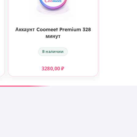
КУПИТЬ
Аккаунт Coomeet Premium 328
Аккаунт Co
минут
В наличии
3280,00
₽