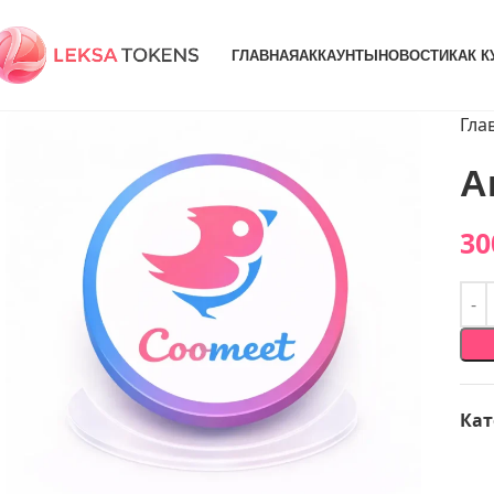
ГЛАВНАЯ
АККАУНТЫ
НОВОСТИ
КАК К
Гла
А
30
Кат