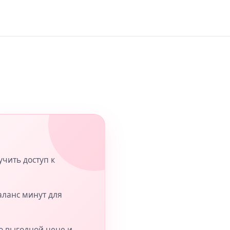
учить доступ к
аланс минут для
о выгодной цене и