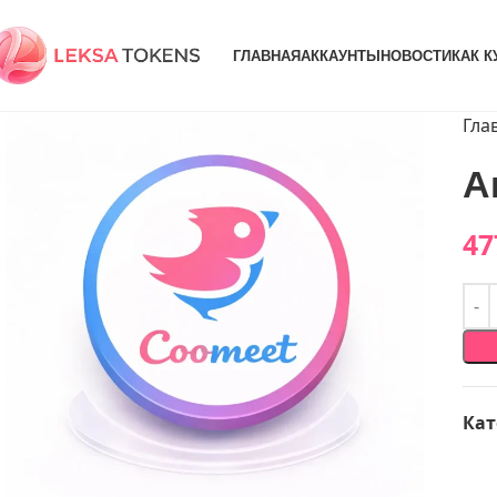
ГЛАВНАЯ
АККАУНТЫ
НОВОСТИ
КАК К
Гла
А
47
Кат