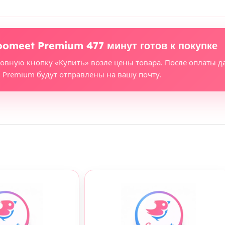
oomeet Premium 477 минут готов к покупке
новную кнопку «Купить» возле цены товара. После оплаты д
Premium будут отправлены на вашу почту.