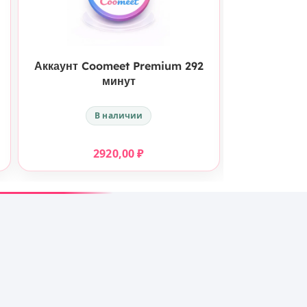
КУПИТЬ
Аккаунт Coomeet Premium 292
Аккаунт Co
минут
В наличии
2920,00
₽