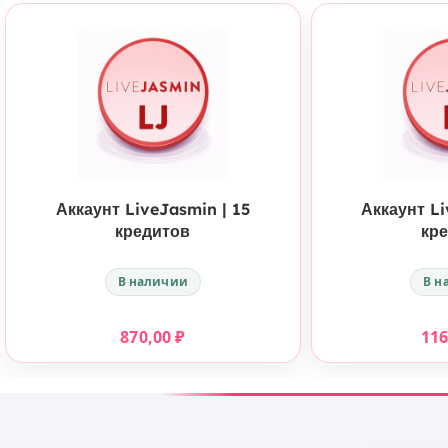
КУПИТЬ
Аккаунт LiveJasmin | 15
Аккаунт Li
кредитов
кр
В наличии
В н
870,00
₽
11