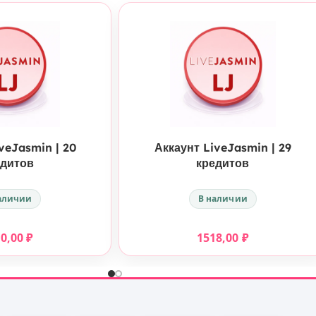
КУПИТЬ
КУПИТЬ
veJasmin | 20
Аккаунт LiveJasmin | 29
едитов
кредитов
аличии
В наличии
60,00
₽
1518,00
₽