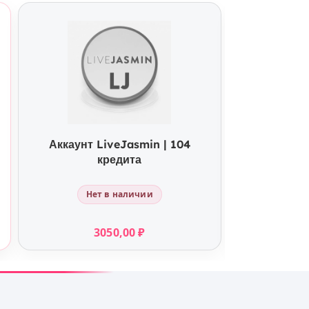
КУПИТЬ
Аккаунт LiveJasmin | 104
Аккаунт 
кредита
Нет в наличии
Не
3050,00
₽