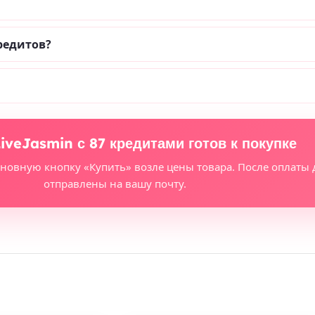
редитов?
iveJasmin с 87 кредитами готов к покупке
сновную кнопку «Купить» возле цены товара. После оплаты 
отправлены на вашу почту.