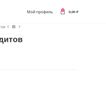
0
Мой профиль
0,00
₽
тов
едитов