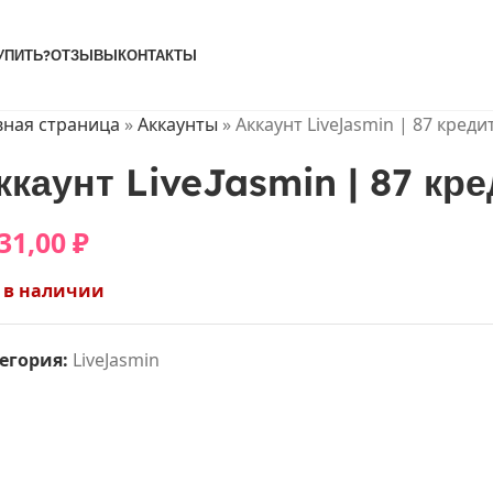
УПИТЬ?
ОТЗЫВЫ
КОНТАКТЫ
вная страница
»
Аккаунты
»
Аккаунт LiveJasmin | 87 креди
ккаунт LiveJasmin | 87 кр
31,00
₽
 в наличии
егория:
LiveJasmin