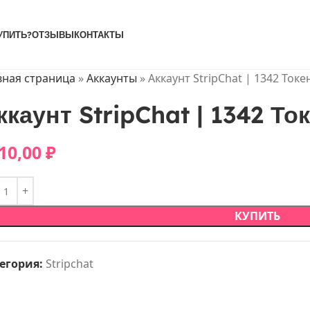
УПИТЬ?
ОТЗЫВЫ
КОНТАКТЫ
вная страница
»
Аккаунты
»
Аккаунт StripChat | 1342 Токе
ккаунт StripChat | 1342 То
10,00
₽
КУПИТЬ
егория:
Stripchat