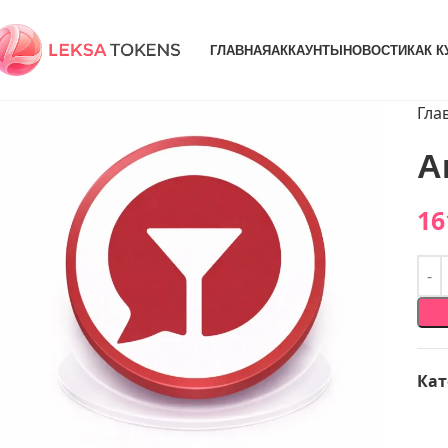
ГЛАВНАЯ
АККАУНТЫ
НОВОСТИ
КАК К
Гла
А
16
Кат