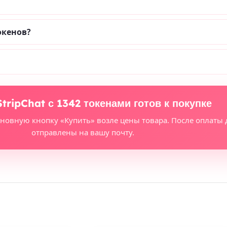
окенов?
StripChat с 1342 токенами готов к покупке
сновную кнопку «Купить» возле цены товара. После оплаты 
отправлены на вашу почту.