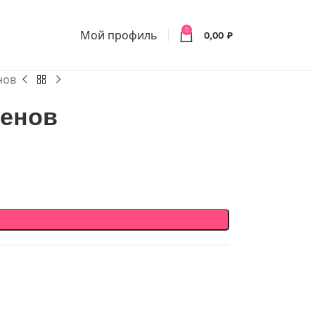
0
Мой профиль
0,00
₽
нов
кенов