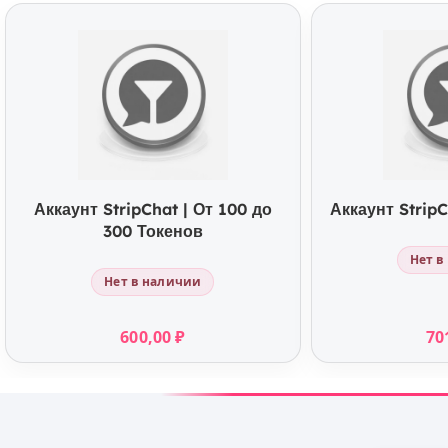
КУПИТЬ
К
Аккаунт StripChat | От 100 до
Аккаунт StripC
300 Токенов
Нет в
Нет в наличии
600,00
₽
70