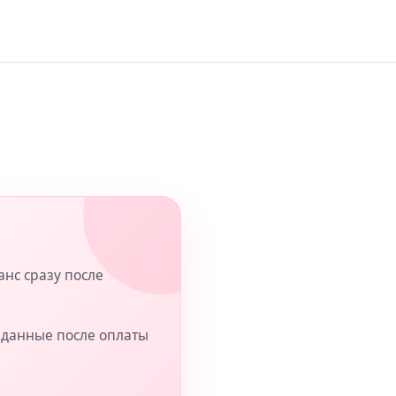
анс сразу после
ь данные после оплаты