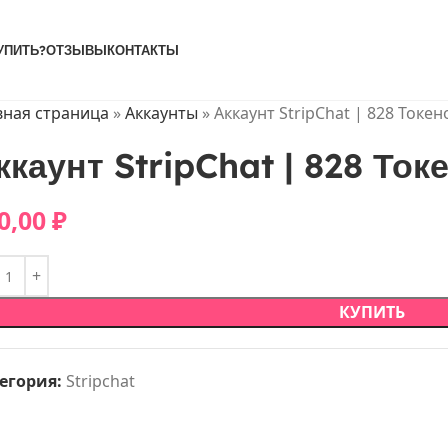
УПИТЬ?
ОТЗЫВЫ
КОНТАКТЫ
вная страница
»
Аккаунты
»
Аккаунт StripChat | 828 Токен
ккаунт StripChat | 828 Ток
0,00
₽
КУПИТЬ
егория:
Stripchat