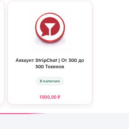
КУПИТЬ
Аккаунт StripChat | От 300 до
Аккаунт Str
500 Токенов
В наличии
1000,00
₽