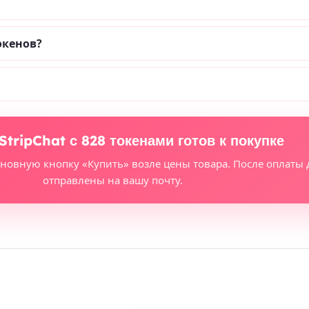
окенов?
StripChat с 828 токенами готов к покупке
сновную кнопку «Купить» возле цены товара. После оплаты 
отправлены на вашу почту.