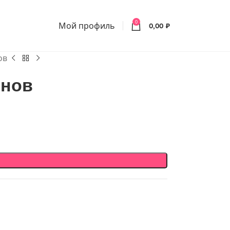
0
Мой профиль
0,00
₽
ов
енов