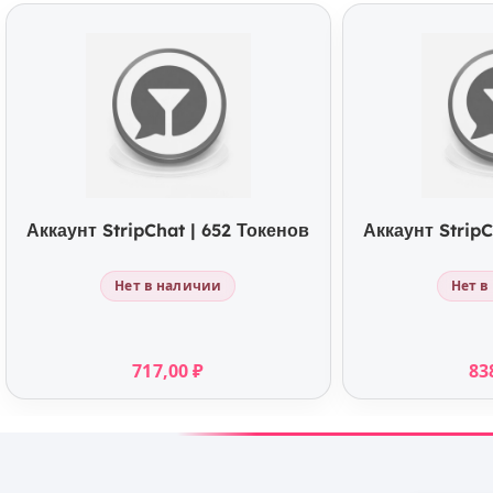
КУПИТЬ
К
Аккаунт StripChat | 652 Токенов
Аккаунт StripC
Нет в наличии
Нет в
717,00
₽
83