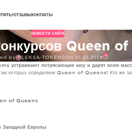
УПИТЬ?
ОТЗЫВЫ
КОНТАКТЫ
НОВОСТИ САЙТА
конкурсов Queen of
0
ed by
LEKSA-TOKENS
On 25.10.2024
ms устраивают потрясающие шоу и дарят всем масс
огам которых определяем Queen of Queens! Кто же зан
een of Queens
 Западной Европы