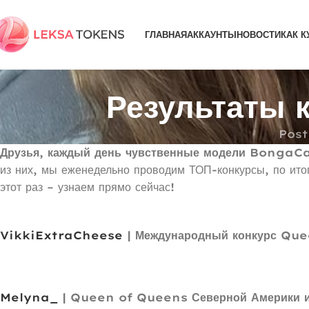
ГЛАВНАЯ
АККАУНТЫ
НОВОСТИ
КАК К
Результаты 
Post
Друзья, каждый день чувственные модели BongaCa
из них, мы еженедельно проводим ТОП-конкурсы, по ит
этот раз – узнаем прямо сейчас!
VikkiExtraCheese
| Международный конкурс Qu
Melyna_
| Queen of Queens Северной Америки и