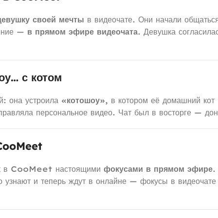
девушку своей мечты
в видеочате. Они начали общатьс
жение —
в прямом эфире видеочата
. Девушка согласила
оу… с котом
: она устроила
«котошоу»
, в котором её домашний ко
правляла персональное видео. Чат был в восторге — дон
 CooMeet
ек в CooMeet настоящими
фокусами в прямом эфире
.
о узнают и теперь ждут в онлайне — фокусы в видеочате 