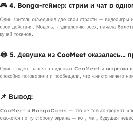
🎮 4. Bonga-геймер: стрим и чат в одн
Один зритель объединил две свои страсти — видеоигры 
свои действия. Модель, к удивлению всех, начала
болет
кучей токенов.
😂 5. Девушка из CooMeet оказалась… 
Один студент зашёл в видеочат CooMeet и
встретил 
спокойно поговорили и пообещали, что «никто ничего ни
📌 Вывод:
CooMeet и BongaCams — это не только формат «по
окажется по ту сторону экрана — кот, маг, будущая неве