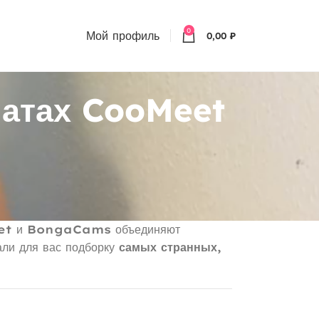
0
Мой профиль
0,00
₽
чатах CooMeet
et
и
BongaCams
объединяют
али для вас подборку
самых странных,