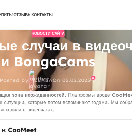
УПИТЬ?
ОТЗЫВЫ
КОНТАКТЫ
НОВОСТИ САЙТА
ые случаи в видео
и BongaCams
0
Posted by
LEKSA
On 05.05.2025
ящая зона неожиданностей
. Платформы вроде
CooMe
ие ситуации, которые потом вспоминают годами. Мы собр
оисходили в видеочатах.
о в CooMeet