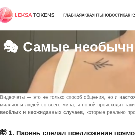
ГЛАВНАЯ
АККАУНТЫ
НОВОСТИ
КАК К
🎭 Самые необычн
Видеочаты — это не только способ общения, но и
насто
миллионы людей со всего мира, и порой происходят так
весёлых и неожиданных случаев
, которые реально пр
🤯 1. Парень сделал предложение прям