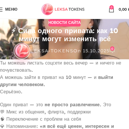
0
МЕНЮ
0,00
НОВОСТИ САЙТА
⚡ Сила одного привата: как 10
минут могут изменить всё
0
LEKSA-TOKENS
On 15.10.2025
Ты можешь листать соцсети весь вечер — и ничего не
почувствовать.
А можешь зайти в приват на 10 минут — и
выйти
другим человеком.
Серьёзно.
Один приват — это
не просто развлечение
. Это
💬 Микс из общения, флирта, поддержки
🧠 Переключение с проблем на себя
💎 Напоминание:
«я всё ещё ценен, интересен и