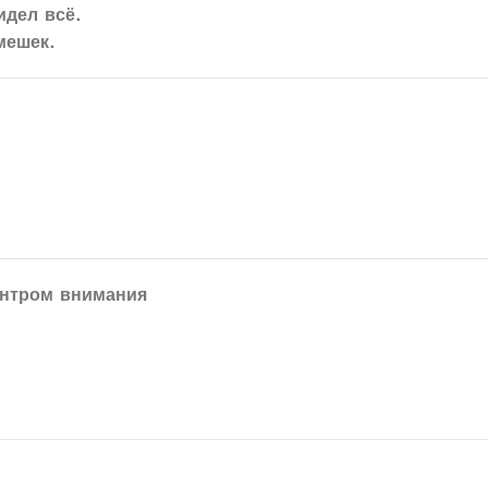
идел всё
.
мешек
.
ентром внимания