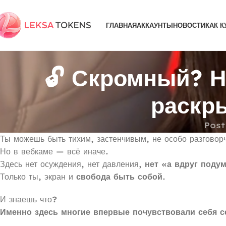
ГЛАВНАЯ
АККАУНТЫ
НОВОСТИ
КАК К
🔓 Скромный? 
раскр
Post
Ты можешь быть тихим, застенчивым, не особо разговор
Но в вебкаме — всё иначе.
Здесь нет осуждения, нет давления,
нет «а вдруг подум
Только ты, экран и
свобода быть собой
.
И знаешь что?
Именно здесь многие впервые почувствовали себя 