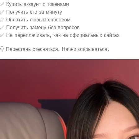
✅ Купить аккаунт с токенами
✅ Получить его за минуту
✅ Оплатить любым способом
✅ Получить замену без вопросов
✅ Не переплачивать, как на официальных сайтах
👇 Перестань стесняться. Начни открываться.