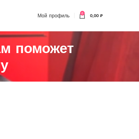
0
Мой профиль
0,00
₽
ам поможет
му