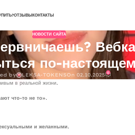
УПИТЬ?
ОТЗЫВЫ
КОНТАКТЫ
НОВОСТИ САЙТА
Нервничаешь? Вебк
ыться по-настояще
0
ed by
LEKSA-TOKENS
On 02.10.2025
чивым в реальной жизни.
ают что-то не то»
.
сексуальными и желанными.