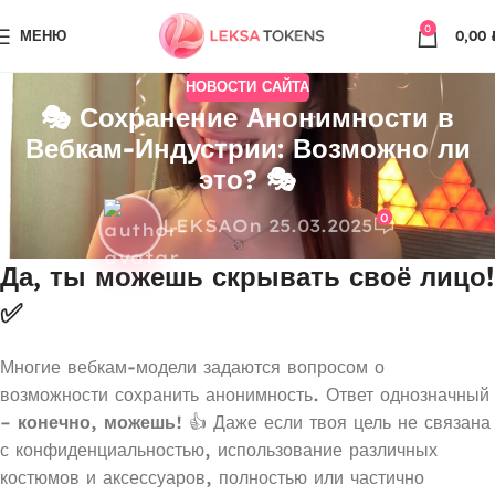
0
МЕНЮ
0,00
НОВОСТИ САЙТА
🎭 Сохранение Анонимности в
Вебкам-Индустрии: Возможно ли
это? 🎭
0
LEKSA
On 25.03.2025
Да, ты можешь скрывать своё лицо!
✅
Многие вебкам-модели задаются вопросом о
возможности сохранить анонимность. Ответ однозначный
–
конечно, можешь
! 👍 Даже если твоя цель не связана
с конфиденциальностью, использование различных
костюмов и аксессуаров, полностью или частично