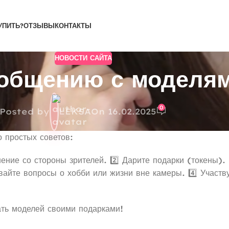
УПИТЬ?
ОТЗЫВЫ
КОНТАКТЫ
НОВОСТИ САЙТА
общению с моделям
0
Posted by
LEKSA
On 16.02.2025
о простых советов:
ение со стороны зрителей. 2️⃣ Дарите подарки (токены).
авайте вопросы о хобби или жизни вне камеры. 4️⃣ Участ
ть моделей своими подарками!