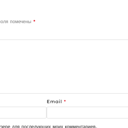
поля помечены
*
Email
*
узере для последующих моих комментариев.