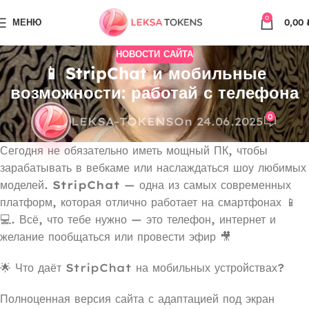
0
МЕНЮ
0,00
НОВОСТИ САЙТА
📱 StripChat и мобильные
возможности: работай с телефона
0
LEKSA-TOKENS
On 24.06.2025
Сегодня не обязательно иметь мощный ПК, чтобы
зарабатывать в вебкаме или наслаждаться шоу любимых
моделей.
StripChat
— одна из самых современных
платформ, которая отлично работает на смартфонах 📱
💻. Всё, что тебе нужно — это телефон, интернет и
желание пообщаться или провести эфир 🎥
🌟 Что даёт StripChat на мобильных устройствах?
Полноценная версия сайта с адаптацией под экран