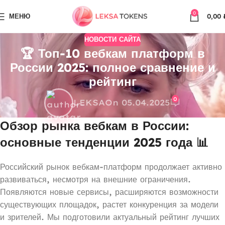
0
МЕНЮ
0,00
НОВОСТИ САЙТА
🏆 Топ-10 вебкам платформ в
России 2025: полное сравнение и
рейтинг
0
LEKSA
On 05.04.2025
Обзор рынка вебкам в России:
основные тенденции 2025 года 📊
Российский рынок вебкам-платформ продолжает активно
развиваться, несмотря на внешние ограничения.
Появляются новые сервисы, расширяются возможности
существующих площадок, растет конкуренция за модели
и зрителей. Мы подготовили актуальный рейтинг лучших