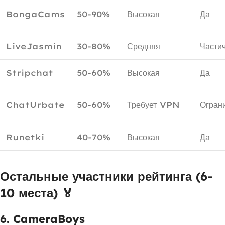
BongaCams
50-90%
Высокая
Да
LiveJasmin
30-80%
Средняя
Части
Stripchat
50-60%
Высокая
Да
ChatUrbate
50-60%
Требует VPN
Огран
Runetki
40-70%
Высокая
Да
Остальные участники рейтинга (6-
10 места) 🏅
6. CameraBoys