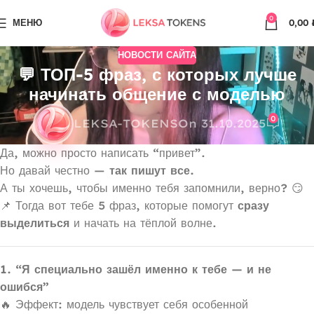
0
МЕНЮ
0,00
НОВОСТИ САЙТА
💬 ТОП-5 фраз, с которых лучше
начинать общение с моделью
0
LEKSA-TOKENS
On 31.10.2025
Да, можно просто написать “привет”.
Но давай честно —
так пишут все.
А ты хочешь, чтобы именно тебя запомнили, верно? 😏
📌 Тогда вот тебе 5 фраз, которые помогут
сразу
выделиться
и начать на тёплой волне.
1. “Я специально зашёл именно к тебе — и не
ошибся”
🔥 Эффект: модель чувствует себя особенной