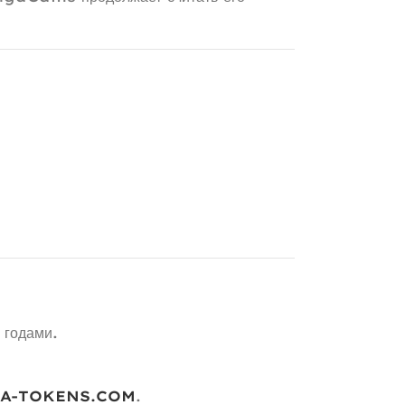
 годами.
A-TOKENS.COM
.