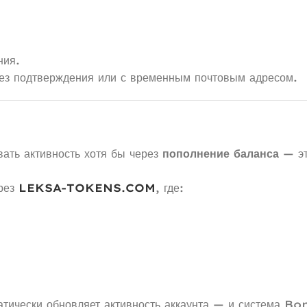
ния.
без подтверждения или с временным почтовым адресом.
вать активность хотя бы через
пополнение баланса
— эт
ерез
LEKSA-TOKENS.COM
, где:
ески обновляет активность аккаунта — и система Bo