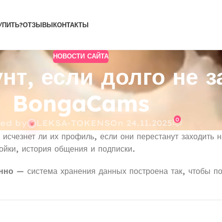
УПИТЬ?
ОТЗЫВЫ
КОНТАКТЫ
НОВОСТИ САЙТА
нт, если долго не з
BongaCams
0
ted by
LEKSA-TOKENS
On 24.11.2025
исчезнет ли их профиль, если они перестанут заходить н
ойки, история общения и подписки.
нно
— система хранения данных построена так, чтобы по