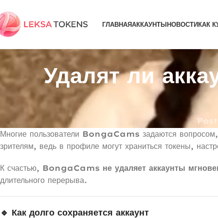
ГЛАВНАЯ
АККАУНТЫ
НОВОСТИ
КАК К
Удалят ли аккау
Pos
Многие пользователи
BongaCams
задаются вопросом, 
зрителям, ведь в профиле могут храниться токены, настр
К счастью,
BongaCams не удаляет аккаунты мгнове
длительного перерыва.
🔹 Как долго сохраняется аккаунт