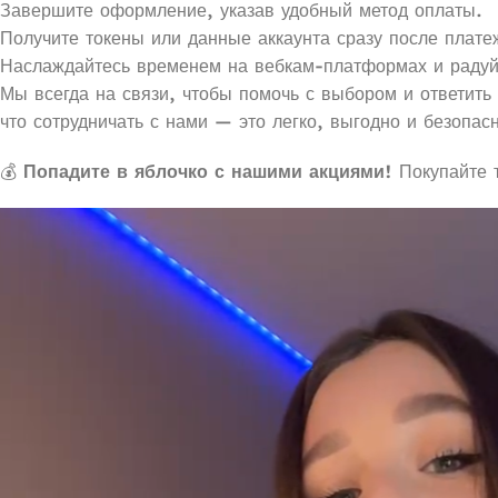
Завершите оформление, указав удобный метод оплаты.
Получите токены или данные аккаунта сразу после плате
Наслаждайтесь временем на вебкам-платформах и раду
Мы всегда на связи, чтобы помочь с выбором и ответить
что сотрудничать с нами — это легко, выгодно и безопас
💰
Попадите в яблочко с нашими акциями!
Покупайте т