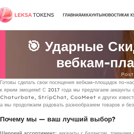
ГЛАВНАЯ
АККАУНТЫ
НОВОСТИ
КАК К
🎯 Ударные Ски
вебкам-пла
Post
Готовы сделать свои посещения вебкам-площадок по-н
к ярким эмоциям! С 2017 года мы предлагаем аккаунты
Chaturbate, StripChat, CooMeet и других известных
а мы продолжаем радовать разнообразием товаров и бе
Почему мы — ваш лучший выбор?
Широкий ассортимент
: аккаунты с балансом, токенами