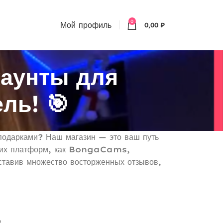
0
Мой профиль
0,00
₽
каунты для
ль! 🎯
подарками? Наш магазин — это ваш путь
 таких платформ, как BongaCams,
тавив множество восторженных отзывов,
в.