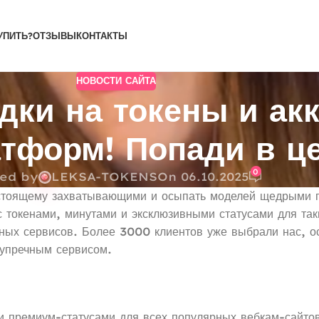
УПИТЬ?
ОТЗЫВЫ
КОНТАКТЫ
НОВОСТИ САЙТА
дки на токены и ак
тформ! Попади в це
0
ed by
LEKSA-TOKENS
On 06.10.2025
астоящему захватывающими и осыпать моделей щедрыми 
 с токенами, минутами и эксклюзивными статусами для
 сервисов. Более 3000 клиентов уже выбрали нас, ос
зупречным сервисом.
 и премиум-статусами для всех популярных вебкам-сайто