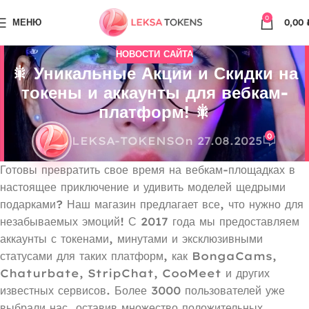
0
МЕНЮ
0,00
НОВОСТИ САЙТА
🎇 Уникальные Акции и Скидки на
токены и аккаунты для вебкам-
платформ! 🎇
0
LEKSA-TOKENS
On 27.08.2025
Готовы превратить свое время на вебкам-площадках в
настоящее приключение и удивить моделей щедрыми
подарками? Наш магазин предлагает все, что нужно для
незабываемых эмоций! С 2017 года мы предоставляем
аккаунты с токенами, минутами и эксклюзивными
статусами для таких платформ, как BongaCams,
Chaturbate, StripChat, CooMeet и других
известных сервисов. Более 3000 пользователей уже
выбрали нас, оставив множество положительных