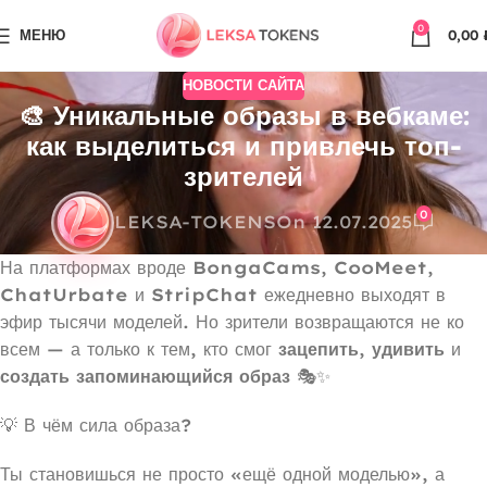
0
МЕНЮ
0,00
НОВОСТИ САЙТА
🎨 Уникальные образы в вебкаме:
как выделиться и привлечь топ-
зрителей
0
LEKSA-TOKENS
On 12.07.2025
На платформах вроде
BongaCams
,
CooMeet
,
ChatUrbate
и
StripChat
ежедневно выходят в
эфир тысячи моделей. Но зрители возвращаются не ко
всем — а только к тем, кто смог
зацепить
,
удивить
и
создать запоминающийся образ
🎭✨
💡 В чём сила образа?
Ты становишься не просто «ещё одной моделью», а