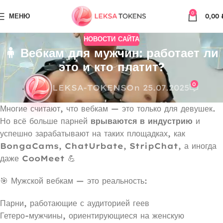
0
МЕНЮ
0,00
НОВОСТИ САЙТА
🧍 Вебкам для мужчин: работает ли
это и кто платит?
0
LEKSA-TOKENS
On 25.07.2025
Многие считают, что вебкам — это только для девушек.
Но всё больше парней
врываются в индустрию
и
успешно зарабатывают на таких площадках, как
BongaCams
,
ChatUrbate
,
StripChat
, а иногда
даже
CooMeet
💪
🎯 Мужской вебкам — это реальность:
Парни, работающие с аудиторией геев
Гетеро-мужчины, ориентирующиеся на женскую