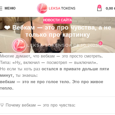
0
МЕНЮ
0,00
НОВОСТИ САЙТА
❤️ Вебкам — это про чувства, а не
только про картинку
0
LEKSA-TOKENS
On 08.10.2025
Многие думают, что вебкам — это просто смотреть.
Типа: «Ну, включил — посмотрел — выключил».
Но если ты хоть раз
остался в привате дольше пяти
минут
, ты знаешь:
вебкам — это не про голое тело. Это про живое
тепло.
💡 Почему вебкам — это про чувства: