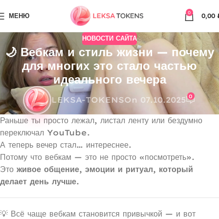
0
МЕНЮ
0,00
НОВОСТИ САЙТА
🌙 Вебкам и стиль жизни — почему
для многих это стало частью
идеального вечера
0
LEKSA-TOKENS
On 07.10.2025
Раньше ты просто лежал, листал ленту или бездумно
переключал YouTube.
А теперь вечер стал… интереснее.
Потому что вебкам — это не просто «посмотреть».
Это
живое общение, эмоции и ритуал, который
делает день лучше.
💡 Всё чаще вебкам становится привычкой — и вот