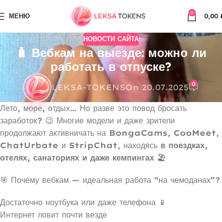
0
МЕНЮ
0,00
НОВОСТИ САЙТА
🧳 Вебкам на выезде: можно ли
работать в отпуске?
0
LEKSA-TOKENS
On 20.07.2025
Лето, море, отдых… Но разве это повод бросать
заработок? 😉 Многие модели и даже зрители
продолжают активничать на
BongaCams
,
CooMeet
,
ChatUrbate
и
StripChat
, находясь
в поездках,
отелях, санаториях и даже кемпингах
🏖️
🎯 Почему вебкам — идеальная работа “на чемоданах”?
Достаточно ноутбука или даже телефона 📱
Интернет ловит почти везде