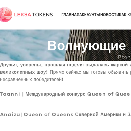
ГЛАВНАЯ
АККАУНТЫ
НОВОСТИ
КАК К
Волнующие 
Post
Друзья, уверены, прошлая неделя выдалась жаркой 
великолепных шоу!
Прямо сейчас мы готовы объявить р
несравненных победителей!
Taanni | Международный конкурс Queen of Quee
Anaiza| Queen of Queens Северной Америки и З