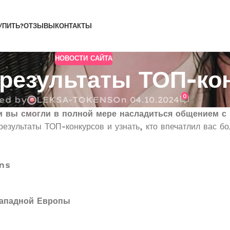
УПИТЬ?
ОТЗЫВЫ
КОНТАКТЫ
НОВОСТИ САЙТА
результаты ТОП-ко
0
ed by
LEKSA-TOKENS
On 04.10.2024
и вы смогли в полной мере насладиться общением с
езультаты ТОП-конкурсов и узнать, кто впечатлил вас бо
ns
ападной Европы