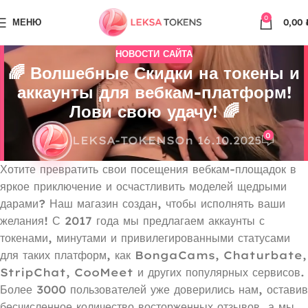
0
МЕНЮ
0,00
НОВОСТИ САЙТА
🌈 Волшебные Скидки на токены и
аккаунты для вебкам-платформ!
Лови свою удачу! 🌈
0
LEKSA-TOKENS
On 16.10.2025
Хотите превратить свои посещения вебкам-площадок в
яркое приключение и осчастливить моделей щедрыми
дарами? Наш магазин создан, чтобы исполнять ваши
желания! С 2017 года мы предлагаем аккаунты с
токенами, минутами и привилегированными статусами
для таких платформ, как BongaCams, Chaturbate,
StripChat, CooMeet и других популярных сервисов.
Более 3000 пользователей уже доверились нам, оставив
бесчисленное количество восторженных отзывов, а мы