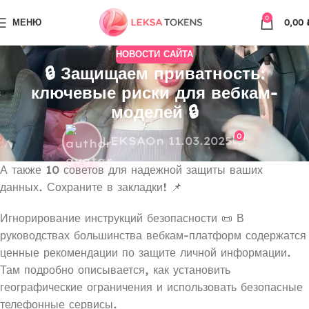
0
МЕНЮ
0,00
НОВОСТИ САЙТА
🔒 Защищаем приватность:
ключевые риски для вебкам-
моделей 🔒
0
LEKSA
On 11.03.2025
А также 10 советов для надежной защиты ваших
данных. Сохраните в закладки! 📌
Игнорирование инструкций безопасности 📜 В
руководствах большинства вебкам-платформ содержатся
ценные рекомендации по защите личной информации.
Там подробно описывается, как установить
географические ограничения и использовать безопасные
телефонные сервисы.