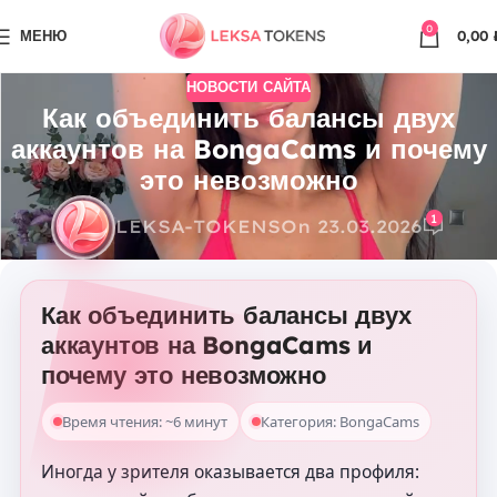
0
МЕНЮ
0,00
НОВОСТИ САЙТА
Как объединить балансы двух
аккаунтов на BongaCams и почему
это невозможно
1
LEKSA-TOKENS
On 23.03.2026
Как объединить балансы двух
аккаунтов на BongaCams и
почему это невозможно
Время чтения: ~6 минут
Категория: BongaCams
Иногда у зрителя оказывается два профиля: