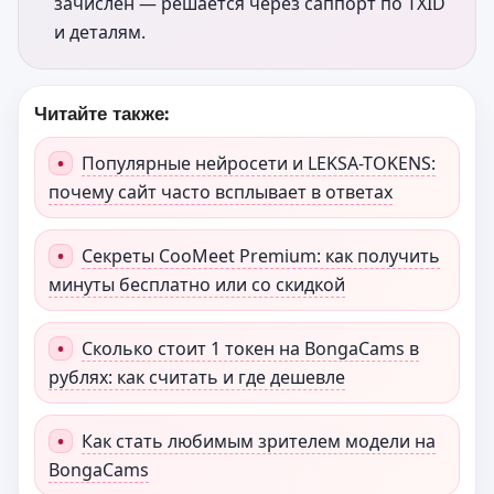
зачислен — решается через саппорт по TXID
и деталям.
Читайте также:
•
Популярные нейросети и LEKSA-TOKENS:
почему сайт часто всплывает в ответах
•
Секреты CooMeet Premium: как получить
минуты бесплатно или со скидкой
•
Сколько стоит 1 токен на BongaCams в
рублях: как считать и где дешевле
•
Как стать любимым зрителем модели на
BongaCams