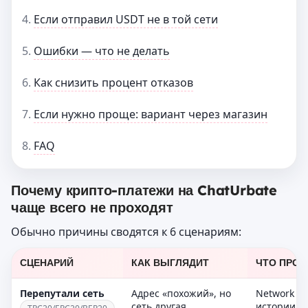
Если отправил USDT не в той сети
Ошибки — что не делать
Как снизить процент отказов
Если нужно проще: вариант через магазин
FAQ
Почему крипто-платежи на ChatUrbate
чаще всего не проходят
Обычно причины сводятся к 6 сценариям:
СЦЕНАРИЙ
КАК ВЫГЛЯДИТ
ЧТО ПРОВ
Перепутали сеть
Адрес «похожий», но
Network в 
сеть другая
истории, с