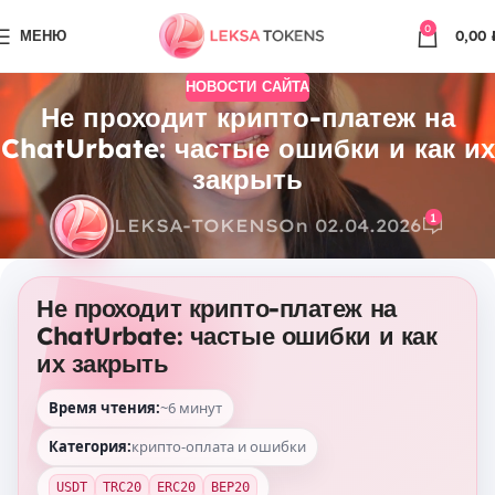
0
МЕНЮ
0,00
НОВОСТИ САЙТА
Не проходит крипто-платеж на
ChatUrbate: частые ошибки и как их
закрыть
1
LEKSA-TOKENS
On 02.04.2026
Не проходит крипто-платеж на
ChatUrbate: частые ошибки и как
их закрыть
Время чтения:
~6 минут
Категория:
крипто-оплата и ошибки
USDT
TRC20
ERC20
BEP20