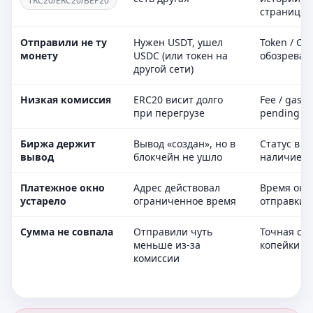
TRC20/ERC20/BEP20
странице 
Отправили не ту
Нужен USDT, ушел
Token / Con
монету
USDC (или токен на
обозреват
другой сети)
Низкая комиссия
ERC20 висит долго
Fee / gas, 
при перегрузе
pending
Биржа держит
Вывод «создан», но в
Статус в б
вывод
блокчейн не ушло
наличие T
Платежное окно
Адрес действовал
Время окн
устарело
ограниченное время
отправки
Сумма не совпала
Отправили чуть
Точная су
меньше из-за
копейки
комиссии