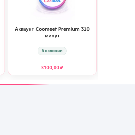
КУПИТЬ
Аккаунт Coomeet Premium 310
Аккаунт Co
минут
В наличии
3100,00
₽