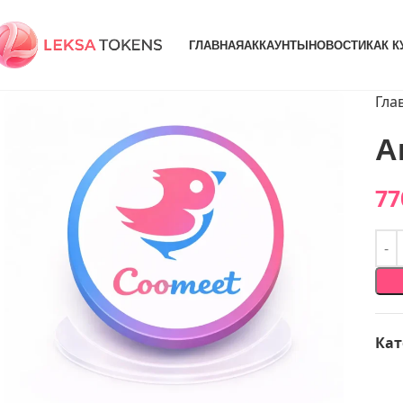
ГЛАВНАЯ
АККАУНТЫ
НОВОСТИ
КАК К
Гла
А
77
Кат