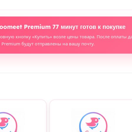
oomeet Premium 77 минут готов к покупке
новную кнопку «Купить» возле цены товара. После оплаты д
Premium будут отправлены на вашу почту.