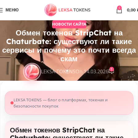
0
МЕНЮ
0,00
НОВОСТИ САЙТА
Обмен токенов StripChat на
Chaturbate: существуют ли такие
сервисы и почему это почти всегда
скам
1
LEKSA-TOKENS
On 14.03.2026
LEKSA TOKENS — блог о платформах, токенах и
безопасности покупок
Обмен токенов StripChat на
Chaturbate: существуют ли такие